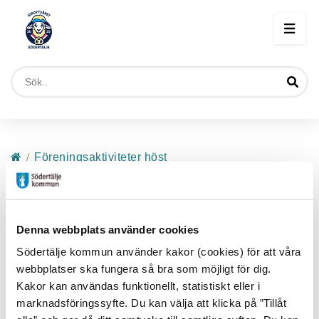
Start
/
Föreningsaktiviteter höst
/
Södertälje Gymnastik - och sportförening
Södertälje Gymnastik - och
Denna webbplats använder cookies
sportförening
Södertälje kommun använder kakor (cookies) för att våra
Södertälje Gymnastik- och sportförening
webbplatser ska fungera så bra som möjligt för dig.
anordnar under hösten Idrottsåret 2025
Kakor kan användas funktionellt, statistiskt eller i
marknadsföringssyfte. Du kan välja att klicka på ”Tillåt
kostnadsfria lektioner i gymnastik för barn och