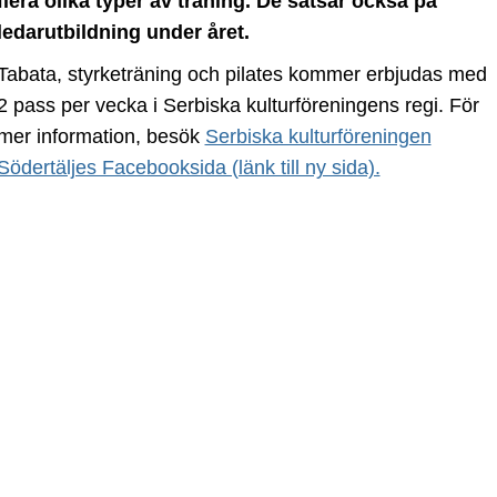
flera olika typer av träning. De satsar också på
ledarutbildning under året.
Tabata, styrketräning och pilates kommer erbjudas med
2 pass per vecka i Serbiska kulturföreningens regi. För
mer information, besök
Serbiska kulturföreningen
Södertäljes Facebooksida (länk till ny sida).