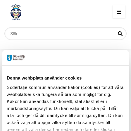
Start
/
Aktuellt
/
Nordiska mästerskapen i basket - en del av
Denna webbplats använder cookies
Idrottsåret i Södertälje
Södertälje kommun använder kakor (cookies) för att våra
webbplatser ska fungera så bra som möjligt för dig.
Nordiska mästerskapen i basket - en
Kakor kan användas funktionellt, statistiskt eller i
del av Idrottsåret i Södertälje
marknadsföringssyfte. Du kan välja att klicka på ”Tillåt
alla” och ger då ditt samtycke till samtliga syften. Du kan
Den 13 juni - 2 juli pågår Nordiska mästerskapet
också välja att uppge vilka syften du samtycker till
i basket här i Södertälje. Då möts herr- och
genom att välja dessa här nedan och därefter klicka i