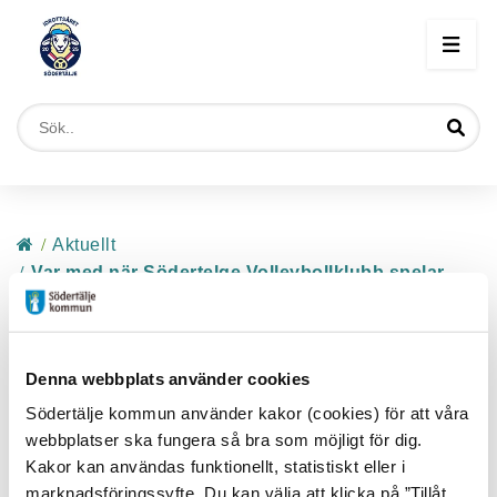
Start
/
Aktuellt
/
Var med när Södertelge Volleybollklubb spelar
kvartsfinal i elitserien!
För första gången på 4 år är Södertelge
Denna webbplats använder cookies
Volleybolls herrlag i kvartsfinal i elitserien! För
att fira detta erbjuder Idrottsåret tillsammans
Södertälje kommun använder kakor (cookies) för att våra
webbplatser ska fungera så bra som möjligt för dig.
med Södertelge Volleybollsklubb ett antal
Kakor kan användas funktionellt, statistiskt eller i
fribiljetter till matchen. Var med och heja på
marknadsföringssyfte. Du kan välja att klicka på ”Tillåt