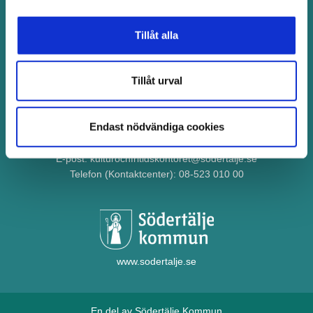
Tillåt alla
Idrottsåret 2025 är en satsning på både elitidrott och breddidrott i
Södertälje. Bakom den står Kultur- och fritidskontoret i Södertälje
Tillåt urval
kommun.
Tillgänglighetsredogörelse
Endast nödvändiga cookies
Kontaktuppgifter
E-post:
kulturochfritidskontoret@sodertalje.se
Telefon (Kontaktcenter):
08-523 010 00
www.sodertalje.se
En del av Södertälje Kommun