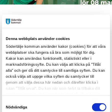
Start
/
Aktuellt
/
Årets tjejmanifestation med SBBK damlag och
Idrottsåret
Denna webbplats använder cookies
Årets tjejmanifestation med SBBK
Södertälje kommun använder kakor (cookies) för att våra
damlag och Idrottsåret 2025 i
webbplatser ska fungera så bra som möjligt för dig.
Södertälje
Kakor kan användas funktionellt, statistiskt eller i
marknadsföringssyfte. Du kan välja att klicka på ”Tillåt
SBBK:s Damlag och elitspelare vill inspirera
alla” och ger då ditt samtycke till samtliga syften. Du kan
flera tjejer att spela basket och skapa en
också välja att uppge vilka syften du samtycker till
gemensam framtidstro. Årets tjejmanifestation
genom att välja dessa här nedan och därefter klicka i
rutan ”Tillåt urval”. Du kan när som helst ta tillbaka ditt
görs i samarbete med Idrottsåret 2025 i
samtycke genom att öppna CookieBot på vår sida och
Södertälje!
klicka på ”Ta tillbaka samtycke”. Genom att klicka på
Samtyckesval
"Visa detaljer" kan du läsa om hur kakorna används och
Nödvändiga