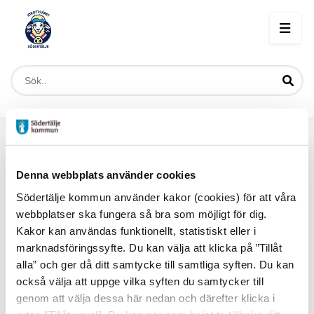
Start
/
Föreningsaktiviteter höst
/
Södertälje Padel- och Tennisklubb
Denna webbplats använder cookies
Södertälje kommun använder kakor (cookies) för att våra
Södertälje Padel- och Tennisklubb
webbplatser ska fungera så bra som möjligt för dig.
Kakor kan användas funktionellt, statistiskt eller i
Under hösten Idrottsåret 2025 fortsätter klubben
marknadsföringssyfte. Du kan välja att klicka på ”Tillåt
alla” och ger då ditt samtycke till samtliga syften. Du kan
utveckla sin para-tennisverksamhet.
också välja att uppge vilka syften du samtycker till
För att para-idrottare ska ha möjlighet att spela tennis
genom att välja dessa här nedan och därefter klicka i
kommer Södertälje Tennis- och Padelklubb, i dialog med