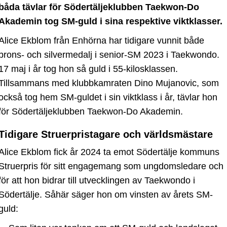
båda tävlar för Södertäljeklubben Taekwon-Do
Akademin tog SM-guld i sina respektive viktklasser.
Alice Ekblom från Enhörna har tidigare vunnit både
brons- och silvermedalj i senior-SM 2023 i Taekwondo.
17 maj i år tog hon så guld i 55-kilosklassen.
Tillsammans med klubbkamraten Dino Mujanovic, som
också tog hem SM-guldet i sin viktklass i år, tävlar hon
för Södertäljeklubben Taekwon-Do Akademin.
Tidigare Struerpristagare och världsmästare
Alice Ekblom fick år 2024 ta emot Södertälje kommuns
Struerpris för sitt engagemang som ungdomsledare och
för att hon bidrar till utvecklingen av Taekwondo i
Södertälje. Såhär säger hon om vinsten av årets SM-
guld: