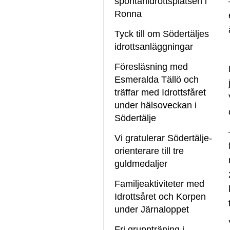
spontanidrottsplatsen i
Ronna
Tyck till om Södertäljes
idrottsanläggningar
Föresläsning med
Esmeralda Tällö och
träffar med Idrottsfåret
under hälsoveckan i
Södertälje
Vi gratulerar Södertälje-
orienterare till tre
guldmedaljer
Familjeaktiviteter med
Idrottsåret och Korpen
under Järnaloppet
Fri gruppträning i