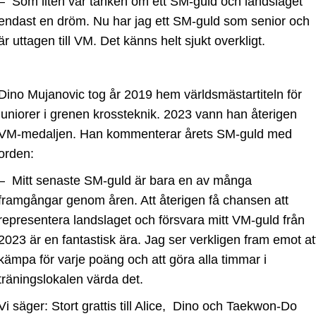
– Som liten var tanken om ett SM-guld och landslaget
endast en dröm. Nu har jag ett SM-guld som senior och
är uttagen till VM. Det känns helt sjukt overkligt.
Dino Mujanovic tog år 2019 hem världsmästartiteln för
juniorer i grenen krossteknik. 2023 vann han återigen
VM-medaljen. Han kommenterar årets SM-guld med
orden:
– Mitt senaste SM-guld är bara en av många
framgångar genom åren. Att återigen få chansen att
representera landslaget och försvara mitt VM-guld från
2023 är en fantastisk ära. Jag ser verkligen fram emot at
kämpa för varje poäng och att göra alla timmar i
träningslokalen värda det.
Vi säger: Stort grattis till Alice, Dino och Taekwon-Do