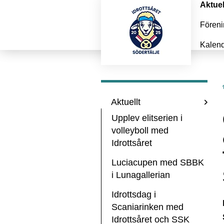
Aktuel
Föreni
Kalen
Aktuellt
Upplev elitserien i
volleyboll med
Idrottsåret
Luciacupen med SBBK
i Lunagallerian
Idrottsdag i
Scaniarinken med
Idrottsåret och SSK