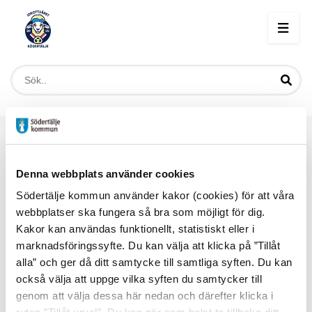
Start
/
Föreningsaktiviteter vår
/
Södertälje Bollhall
Denna webbplats använder cookies
Södertälje Bollhall
Södertälje kommun använder kakor (cookies) för att våra
webbplatser ska fungera så bra som möjligt för dig.
Under Idrottsåret 2025 satsar Södertälje bollhall
Kakor kan användas funktionellt, statistiskt eller i
på att utveckla boule-verksamheten så att fler
marknadsföringssyfte. Du kan välja att klicka på ”Tillåt
alla” och ger då ditt samtycke till samtliga syften. Du kan
målgrupper ska kunna spela Boule. Särskilt
också välja att uppge vilka syften du samtycker till
fokus kommer vara para-sportare, samt barn
genom att välja dessa här nedan och därefter klicka i
och ungdomar.